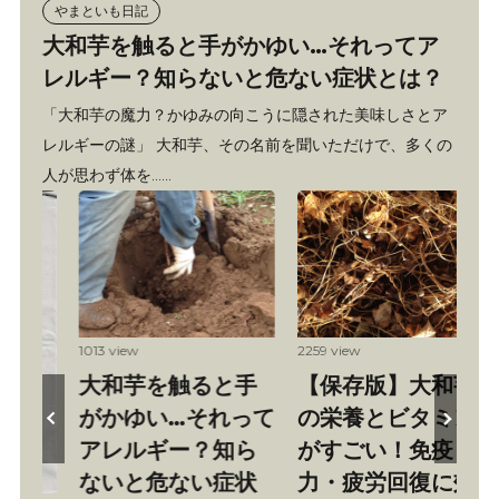
やまといも日記
大和芋を触ると手がかゆい…それってア
レルギー？知らないと危ない症状とは？
「大和芋の魔力？かゆみの向こうに隠された美味しさとア
レルギーの謎」 大和芋、その名前を聞いただけで、多くの
人が思わず体を……
2259 view
1359 view
を触ると手
【保存版】大和芋
大和芋の皮
い…それって
の栄養とビタミン
もう包丁不
ギー？知ら
がすごい！免疫
プーンだけ
危ない症状
力・疲労回復に効
レイに剥け