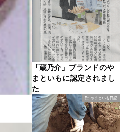
「蔵乃介」ブランドのや
まといもに認定されまし
た
やまといも日記