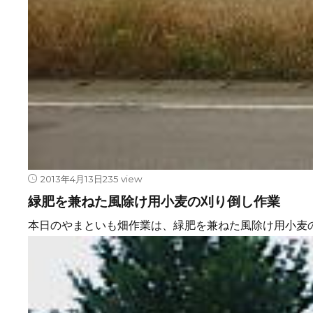
2013年4月13日
235 view
緑肥を兼ねた風除け用小麦の刈り倒し作業
本日のやまといも畑作業は、緑肥を兼ねた風除け用小麦